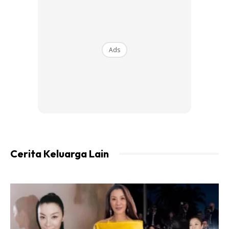
Tambak Bugis, di sini, sebelum menerima kiriman
WhatsApp sekitar jam 8 pagi berhubung kejadian.
Ads
Ads
Cerita Keluarga Lain
“Biasanya, jika ibu dan ayah hantar mesej tidak begitu
teratur, tapi mesej diterima cantik dan jelas serta
disertakan dengan lokasi menyebabkan kami adik beradik
terus bergegas pergi mencari.