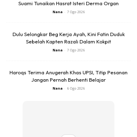
mengenangkan arwah ayah tidak sempat tinggal di rumah
Suami Tunaikan Hasrat Isteri Derma Organ
baharu di Sebatu, Sungai Rambai yang sudah 90 peratus
Nana
-
7 Ogo 2026
siap.
“Itulah impiannya untuk tinggal bersama ibu sehingga ke
Dulu Selongkar Beg Kerja Ayah, Kini Fatin Duduk
Sebelah Kapten Razali Dalam Kokpit
akhir hayat selain hasratnya untuk menjadi nelayan selepas
berhenti kerja di kilang membuat berus pada April lalu,”
Nana
-
7 Ogo 2026
katanya.
Haroqs Terima Anugerah Khas UPSI, Titip Pesanan
Jangan Pernah Berhenti Belajar
Nana
-
6 Ogo 2026
Ads