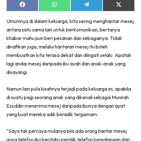
Share
Share
Share
Share
on
on
on
on
Facebook
WhatsApp
Telegram
X
Umumnya di dalam keluarga, kita sering menghantar mesej
(Twitter)
antara satu sama lain untuk berkomunikasi, bertanya
khabar mahu pun beri pesanan dan sebagainya. Tidak
dinafikan juga, melalui hantaran mesej itu boleh
membuatkan kita terasa dekat dan diingati selalu. Apatah
lagi andai mesej daripada ibu ayah dan anak-anak yang
disayangi.
Namun lain pula kisahnya terjadi pada keluarga ini, apabila
di suatu pagi seorang anak yang dikenali sebagai Munirah
Ezuddin menerima mesej daripada ibunya dengan ayat
yang buat mereka adik beradik tergamam.
“Saya tak percaya mulanya bila ada orang hantar mesej
guna telefon ibu beritahu pemilik telefon kemalangan dan