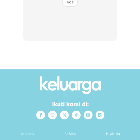
Ads
Munirah berkata, ketika pulang daripada bersiar-siar di
Ikuti kami di:
Bandar Melaka termasuk melawat Kota A Farmosa tengah
malam tadi, ibunya ada memberitahu akan keluar untuk
berjumpa semula rakan-rakan jam 8 pagi ini untuk sambung
bersiar-siar di pusat beli belah.
Ideaktiv
Pa&Ma
Hijabista