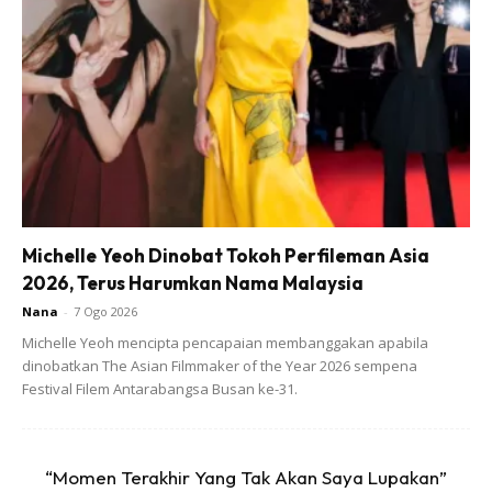
“Sebaik tiba di tempat kejadian, saya tergamam apabila
melihat jenazah ayah dan ibu yang OKU bisu sudah terbujur
kaku dan ditutup dengan kain.
Michelle Yeoh Dinobat Tokoh Perfileman Asia
2026, Terus Harumkan Nama Malaysia
Nana
-
7 Ogo 2026
Michelle Yeoh mencipta pencapaian membanggakan apabila
dinobatkan The Asian Filmmaker of the Year 2026 sempena
Festival Filem Antarabangsa Busan ke-31.
“Hanya Allah yang tahu. Lebih menyedihkan apabila
“Momen Terakhir Yang Tak Akan Saya Lupakan”