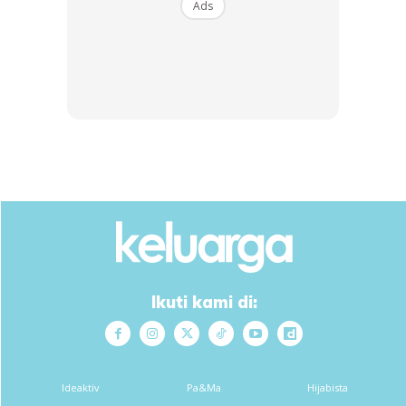
Ads
Mesti Baca :
Anda mungkin berminat dengan
Ikuti kami di:
SHOPEE MY
SHOPEE MY
CENDAWAN RANGUP BY
[500g – 1kg] Frozen Halal
HERO CHEF
Dimsum / Dimsum Sejuk
B...
Ideaktiv
Pa&Ma
Hijabista
RM14.6
RM24
RM14.6
RM49