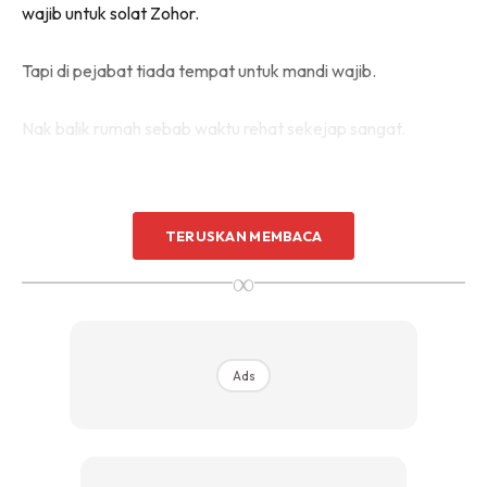
wajib untuk solat Zohor.
Tapi di pejabat tiada tempat untuk mandi wajib.
Nak balik rumah sebab waktu rehat sekejap sangat.
TERUSKAN MEMBACA
∞
Ads
Ads
Jadi apa nak buat jika tak sempat mandi wajib.