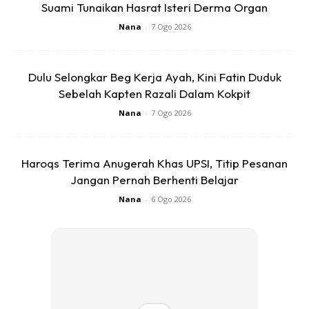
Suami Tunaikan Hasrat Isteri Derma Organ
Nana
-
7 Ogo 2026
“Sejak Menjadi ‘Ibu’ Dan Bapa, Saya Belajar Dan
Memahami Banyak Benda. Apa Yang Paling Penting Untuk
Anak” – Shuib
Dulu Selongkar Beg Kerja Ayah, Kini Fatin Duduk
Sebelah Kapten Razali Dalam Kokpit
“Keadilan Itu Mahal Jika Kau Miskin.” Sampai Bila Yang
Nana
-
7 Ogo 2026
Lemah Sentiasa Ditindas. Telemovie DANIA Penuh
Pengajaran.
Haroqs Terima Anugerah Khas UPSI, Titip Pesanan
Jangan Pernah Berhenti Belajar
Nana
-
6 Ogo 2026
Ads