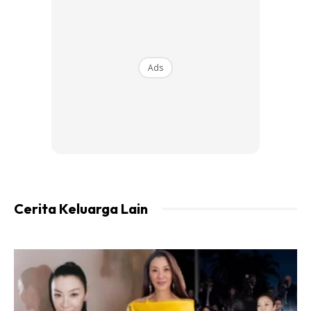
Usaha juga untuk cari tempat mandi wajib untuk solat
Zohor.
Ads
Tapi kalau memang betul-betul tiada tempat, untuk mandi,
maka dia kena usaha untuk tayamun
Tak sempat juga tayamun kita haruslah solat hormat waktu
sekali pun masih dalam keadaan belum mandi wajib.
Dan jika waktu Asar pun tak sempat untuk mandi wajib
Cerita Keluarga Lain
maka sampai sahaja di rumah, dia kena mandi wajib dan
seterusnya kena qada solat.
Sumber Tiktok : Husna Ghani.