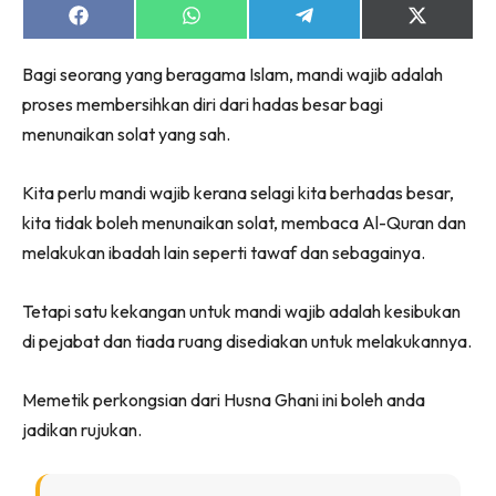
Share
Share
Share
Share
on
on
on
on
Facebook
WhatsApp
Telegram
X
Bagi seorang yang beragama Islam, mandi wajib adalah
(Twitter)
proses membersihkan diri dari hadas besar bagi
menunaikan solat yang sah.
Kita perlu mandi wajib kerana selagi kita berhadas besar,
kita tidak boleh menunaikan solat, membaca Al-Quran dan
melakukan ibadah lain seperti tawaf dan sebagainya.
Tetapi satu kekangan untuk mandi wajib adalah kesibukan
di pejabat dan tiada ruang disediakan untuk melakukannya.
Memetik perkongsian dari Husna Ghani ini boleh anda
jadikan rujukan.