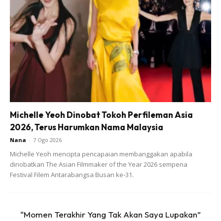
Ads
Michelle Yeoh Dinobat Tokoh Perfileman Asia
2026, Terus Harumkan Nama Malaysia
Artikel Berkaitan :
Nana
-
7 Ogo 2026
Michelle Yeoh mencipta pencapaian membanggakan apabila
Rahsia Awet Muda 6 Artis Wanita. Patutlah Wajah Tidak
dinobatkan The Asian Filmmaker of the Year 2026 sempena
Festival Filem Antarabangsa Busan ke-31.
Dimakan Usia
Siapa Kata Usia Menjejak 40 Tahun Tidak Boleh Hamil?
“Momen Terakhir Yang Tak Akan Saya Lupakan”
Ketahui 9 Artis Yang Memiliki Anak Di Usia Ini