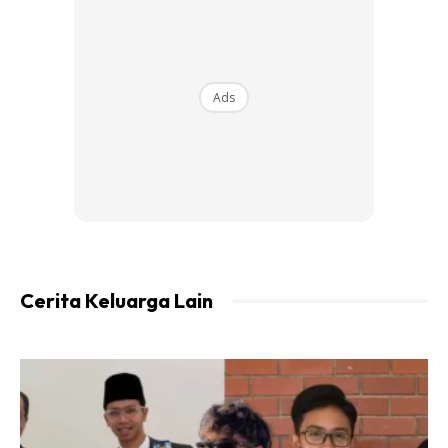
mengandungi sejumlah wang syiling RM1,000 dan
keseluruhannya termasuk wang RM1 dan RM5 ini total
RM3,000.
Ads
Cerita Keluarga Lain
Saya Hanya Mampu Membalasnya Dengan
Doa Moga Allah Terus Deraskan Lagi