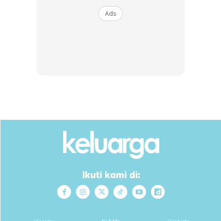
Ads
ARTIKEL BERKAITAN :
Settle Hutang Loan Rumah Tak Lama, 12 Tahun Je. Rupanya
Begini Lelaki Ni Buat!
Rupanya Kita Banyak Berhutang Masa Dengan Anak.
Lakukan Perubahan Sebelum Terlambat!
Ikuti kami di:
“Jangan Buat Hidup Orang Susah Kerana Hutang Kita.”
Deep Perkongsian Ni, Ambil Pengajarannya!