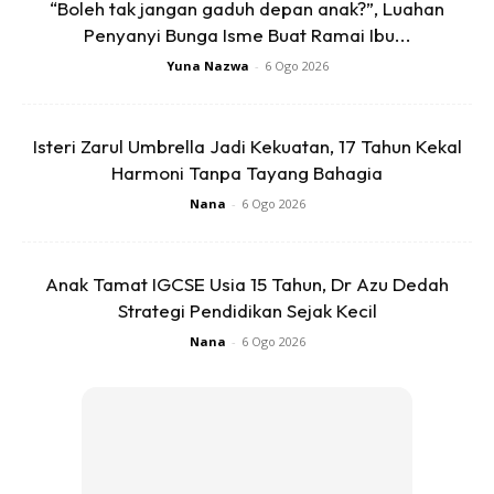
“Boleh tak jangan gaduh depan anak?”, Luahan
Ads
Penyanyi Bunga Isme Buat Ramai Ibu...
Yuna Nazwa
-
6 Ogo 2026
Isteri Zarul Umbrella Jadi Kekuatan, 17 Tahun Kekal
Harmoni Tanpa Tayang Bahagia
Selepas terjaga dari mimpi sahabat arwah mencari nota
Nana
-
6 Ogo 2026
yang di maksudkan arwah dan dia terjumpa sticky note
yang tertulis hutang arwah dan dia segera menyelesaikan
Anak Tamat IGCSE Usia 15 Tahun, Dr Azu Dedah
hutang tersebut.
Strategi Pendidikan Sejak Kecil
Allahuakbar. Allah bantu arwah.
Nana
-
6 Ogo 2026