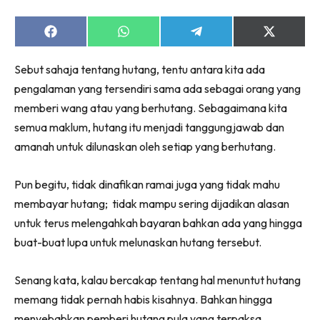
Share
Share
Share
Share
on
on
on
on
Facebook
WhatsApp
Telegram
X
Sebut sahaja tentang hutang, tentu antara kita ada
(Twitter)
pengalaman yang tersendiri sama ada sebagai orang yang
memberi wang atau yang berhutang. Sebagaimana kita
semua maklum, hutang itu menjadi tanggungjawab dan
amanah untuk dilunaskan oleh setiap yang berhutang.
Pun begitu, tidak dinafikan ramai juga yang tidak mahu
membayar hutang; tidak mampu sering dijadikan alasan
untuk terus melengahkah bayaran bahkan ada yang hingga
buat-buat lupa untuk melunaskan hutang tersebut.
Senang kata, kalau bercakap tentang hal menuntut hutang
memang tidak pernah habis kisahnya. Bahkan hingga
menyebabkan pemberi hutang pula yang terpaksa