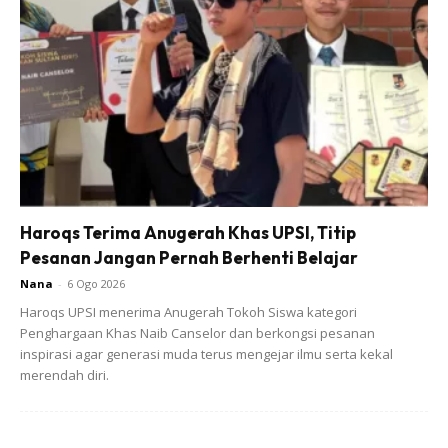
Rezqinya. Allah Nilai Usaha Gigihnya
Dengan Berniaga Mengumpul Wang Ini
Untuk Menyelesaikan Segala Amanahnya.
Teringat adik saya pernah cerita kisah seorang sahabatnya
yang sangat baik dan telah meninggal dunia di usia yang
sangat muda. Suatu hari arwah datang dalam mimpi
Haroqs Terima Anugerah Khas UPSI, Titip
sahabatnya dan dalam mimpi tersebut arwah minta tolong
Pesanan Jangan Pernah Berhenti Belajar
sahabatnya cari nota yang dia tinggal dan tolong selesaikan
Nana
-
6 Ogo 2026
hutangnya.
Haroqs UPSI menerima Anugerah Tokoh Siswa kategori
Penghargaan Khas Naib Canselor dan berkongsi pesanan
inspirasi agar generasi muda terus mengejar ilmu serta kekal
merendah diri.