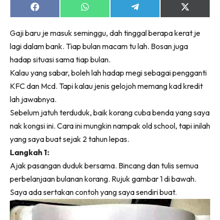
Share
Share
Share
Share
on
on
on
on
Facebook
WhatsApp
Telegram
X
Gaji baru je masuk seminggu, dah tinggal berapa kerat je
(Twitter)
lagi dalam bank. Tiap bulan macam tu lah. Bosan juga
hadap situasi sama tiap bulan.
Kalau yang sabar, boleh lah hadap megi sebagai pengganti
KFC dan Mcd. Tapi kalau jenis gelojoh memang kad kredit
lah jawabnya.
Sebelum jatuh terduduk, baik korang cuba benda yang saya
nak kongsi ini. Cara ini mungkin nampak old school, tapi inilah
yang saya buat sejak 2 tahun lepas.
Langkah 1:
Ajak pasangan duduk bersama. Bincang dan tulis semua
perbelanjaan bulanan korang. Rujuk gambar 1 di bawah.
Saya ada sertakan contoh yang saya sendiri buat.