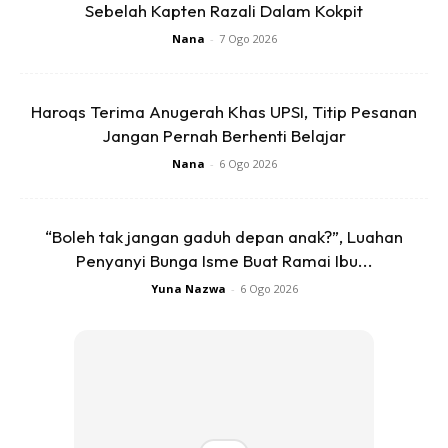
Sebelah Kapten Razali Dalam Kokpit
Nana
-
7 Ogo 2026
Haroqs Terima Anugerah Khas UPSI, Titip Pesanan
Jangan Pernah Berhenti Belajar
Artikel Berkaitan
Nana
-
6 Ogo 2026
Tidur Pegang Tangan Sebelum
Suami Pergi Untuk Selamanya
“Boleh tak jangan gaduh depan anak?”, Luahan
Penyanyi Bunga Isme Buat Ramai Ibu...
Rebut Harta Pusaka. Ramai
Yuna Nazwa
-
6 Ogo 2026
Yang Sanggup Bergaduh Adik
Beradik
Kanak-kanak Trauma Diculik!
Siapa yang Harus
Bertanggungjawab?