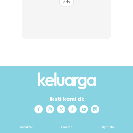
Ads
Ikuti kami di:
Ads
Ideaktiv
Pa&Ma
Hijabista