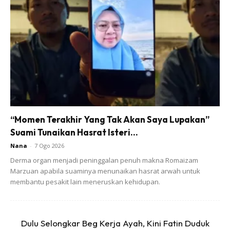
“Momen Terakhir Yang Tak Akan Saya Lupakan”
Suami Tunaikan Hasrat Isteri...
Nana
-
7 Ogo 2026
Derma organ menjadi peninggalan penuh makna Romaizam
Marzuan apabila suaminya menunaikan hasrat arwah untuk
membantu pesakit lain meneruskan kehidupan.
Dulu Selongkar Beg Kerja Ayah, Kini Fatin Duduk