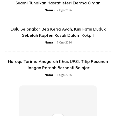
Suami Tunaikan Hasrat Isteri Derma Organ
Nana
-
7 Ogo 2026
Contoh, dengan kurang satu senduk kecil nasi + ayam
sebesar ibu jari ini, anggaran kalori sekitar 250-300kcal
sahaja. Masih hidangan yang ok untuk anda ambil jika
Dulu Selongkar Beg Kerja Ayah, Kini Fatin Duduk
saiznya masih comel begini.
Sebelah Kapten Razali Dalam Kokpit
Nana
-
7 Ogo 2026
Haroqs Terima Anugerah Khas UPSI, Titip Pesanan
Jangan Pernah Berhenti Belajar
Nana
-
6 Ogo 2026
Ads