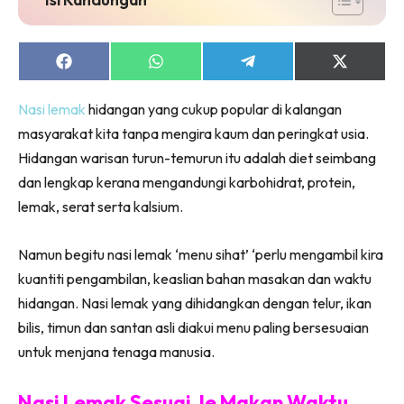
Share
Share
Share
Share
on
on
on
on
Facebook
WhatsApp
Telegram
X
Nasi lemak
hidangan yang cukup popular di kalangan
(Twitter)
masyarakat kita tanpa mengira kaum dan peringkat usia.
Hidangan warisan turun-temurun itu adalah diet seimbang
dan lengkap kerana mengandungi karbohidrat, protein,
lemak, serat serta kalsium.
Namun begitu nasi lemak ‘menu sihat’ ‘perlu mengambil kira
kuantiti pengambilan, keaslian bahan masakan dan waktu
hidangan. Nasi lemak yang dihidangkan dengan telur, ikan
bilis, timun dan santan asli diakui menu paling bersesuaian
untuk menjana tenaga manusia.
Nasi Lemak Sesuai Je Makan Waktu