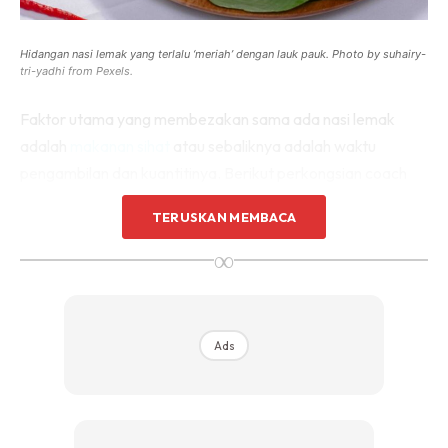
Hidangan nasi lemak yang terlalu ‘meriah’ dengan lauk pauk. Photo by suhairy-
tri-yadhi from Pexels.
Faktor utama yang membezakan sama ada nasi lemak
adalah
makanan sihat
atau sebaliknya adalah waktu
pengambilan dan kuantitinya. Berikut perkongsian coach
Arif Sukri tentang nasi lemak sebagai menu sarapan.
TERUSKAN MEMBACA
Ikut Saranan ‘Fitness Instructor’ Ini
∞
Ya betul. Sebungkus nasi lemak pada waktu pagi tidaklah
menjadi kesalahan dalam diet. Apa lagi jika ini sahaja
Ads
plilihan terpantas untuk mendapatkan sarapan yang ada.
Kalau 2 bungkus pun boleh lagi ke? Ya. Boleh untuk dinikmati
sambil menghirup secawan kopi. Sebab pada akhir sekali