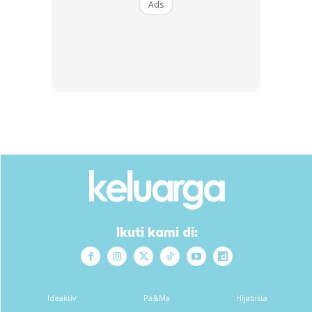
2 bungkus sekali harung pun masih ok. Tidak ada sayur
Ads
dalam nasi itu masih ok ke?
Ada lagi ok. Kalau tak ada gantikan sahaja nanti pada
waktu hidangan lain. Makanan diet ini sentiasa fleksibel
untuk kita atur. Ikut pada jadual dan kondisi kita sendiri.
Begitulah.
Sumber kredit:
Arif Sukri
Ikuti kami di:
Ads
Ideaktiv
Pa&Ma
Hijabista