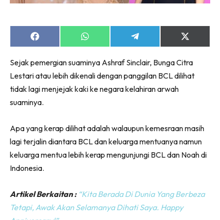
Share
Share
Share
Share
on
on
on
on
Facebook
WhatsApp
Telegram
X
Sejak pemergian suaminya Ashraf Sinclair, Bunga Citra
(Twitter)
Lestari atau lebih dikenali dengan panggilan BCL dilihat
tidak lagi menjejak kaki ke negara kelahiran arwah
suaminya.
Apa yang kerap dilihat adalah walaupun kemesraan masih
lagi terjalin diantara BCL dan keluarga mentuanya namun
keluarga mentua lebih kerap mengunjungi BCL dan Noah di
Indonesia.
Artikel Berkaitan :
“Kita Berada Di Dunia Yang Berbeza
Tetapi, Awak Akan Selamanya Dihati Saya. Happy