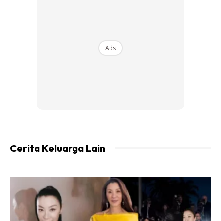
Ads
Dalam pada itu, BCL turut menyatakan antara faktor yang
membuatnya mengambil masa untuk kembali semula ke sini
kerana sekatan pergerakan yang dijalankan diseluruh
negara gara-gara penularan wabak Covid-19, sejak dua
tahun lalu.
“Sebelum ini pergerakan di Malaysia dan Indonesia masih
Cerita Keluarga Lain
belum membolehkan saya ke sini. Tapi untuk datang ke
Malaysia sendiri itu memang special kerana it’s different
feeling, it’s not just like coming to another country.
“Tapi because this is the second home yang saya rasa