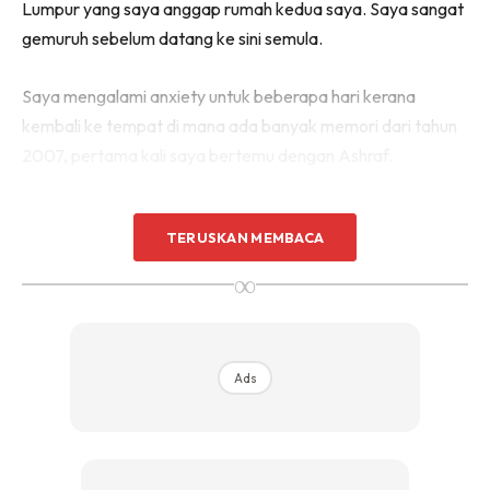
Lumpur yang saya anggap rumah kedua saya. Saya sangat
gemuruh sebelum datang ke sini semula.
Saya mengalami anxiety untuk beberapa hari kerana
kembali ke tempat di mana ada banyak memori dari tahun
2007, pertama kali saya bertemu dengan Ashraf.
“Waktu itu saya selalu ulang-alik ke KL. Jadi, saya siap
TERUSKAN MEMBACA
sediakan diri saya. Mungkin inilah masanya untuk saya
beranikan diri untuk berada disini,” katanya.
∞
Ads
Ads