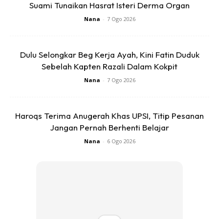
Suami Tunaikan Hasrat Isteri Derma Organ
Nana
-
7 Ogo 2026
Dulu Selongkar Beg Kerja Ayah, Kini Fatin Duduk
Ads
Sebelah Kapten Razali Dalam Kokpit
Nana
-
7 Ogo 2026
Haroqs Terima Anugerah Khas UPSI, Titip Pesanan
Jangan Pernah Berhenti Belajar
“Selepas menjalani pelbagai perkara sepanjang
Nana
-
6 Ogo 2026
ketiadaannya, i feel more acceptance. Saya boleh cakap
saya okay sekarang tapi ianya berbeza. Jadi untuk kembali
ke Malaysia tu memang memerlukan kekuatan,” jelasnya.
“Selain diri sendiri, tentulah anak saya. Mungkin
memberikan lebih responsibility to be as a single mother