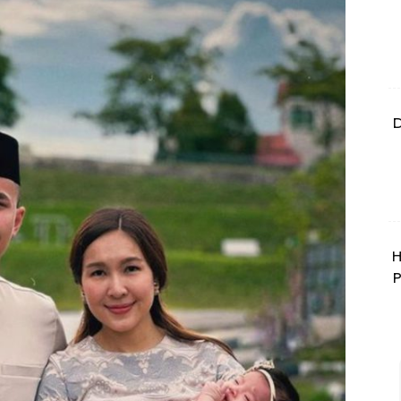
D
H
P