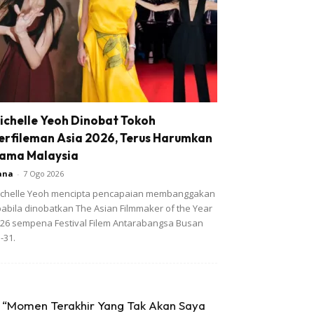
ichelle Yeoh Dinobat Tokoh
erfileman Asia 2026, Terus Harumkan
ama Malaysia
ana
-
7 Ogo 2026
chelle Yeoh mencipta pencapaian membanggakan
abila dinobatkan The Asian Filmmaker of the Year
26 sempena Festival Filem Antarabangsa Busan
-31.
“Momen Terakhir Yang Tak Akan Saya