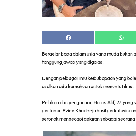
Share
Share
on
on
Facebook
Whats
Bergelar bapa dalam usia yang muda bukan a
tanggungjawab yang digalas.
Dengan pelbagai ilmu keibubapaan yang boleh
asalkan ada kemahuan untuk menuntut ilmu.
Pelakon dan pengacara, Harris Alif, 23 yang
pertama, Eviee Khadeeja hasil perkahwinan
seronok mengecapi gelaran sebagai seorang