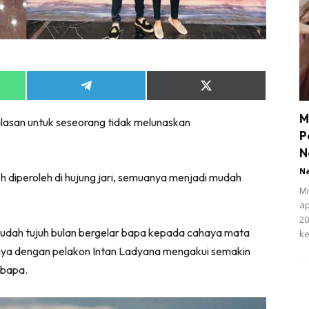
Share
Share
on
on
App
Telegram
X
M
lasan untuk seseorang tidak melunaskan
(Twitter)
P
N
N
 diperoleh di hujung jari, semuanya menjadi mudah
Mi
ap
20
 sudah tujuh bulan bergelar bapa kepada cahaya mata
ke
nya dengan pelakon Intan Ladyana mengakui semakin
 bapa.