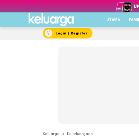
UTAMA
FAMI
Login
|
Register
Keluarga
»
Kekeluargaan