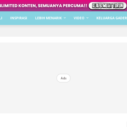
Dapatkan cerita, perkongsian dan info menarik. F
LI
INSPIRASI
LEBIH MENARIK
VIDEO
KELUARGA GADER
Dengan ini saya bersetuju dengan
Terma Penggunaan
dan
P
Langgan Sekarang
Langganan anda telah diterima. Terima kasih!
Ads
Mencari bahagia bersama KELUARGA?
Download dan baca sekarang di
KLIK DI SEENI